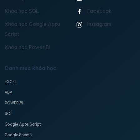
Khóa học SQL
Facebook
Khóa học Google Apps
Instagram
Script
Khóa học Power BI
Danh mục khóa học
EXCEL
VBA
POWER BI
SQL
Google Apps Script
Google Sheets