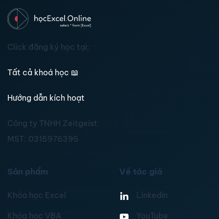
Click đăng ký học tại:
Tất cả khoá học
📖
Hướng dẫn kích hoạt
Công ty TNHH Zeitgeist
MST:
0315976395
Sản phẩm
Về tác giả
Khóa học Excel
Linkedin
Khóa học VBA
YouTube