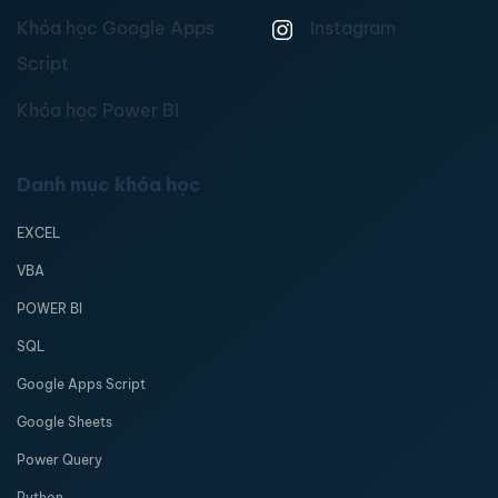
Khóa học Google Apps
Instagram
Script
Khóa học Power BI
Danh mục khóa học
EXCEL
VBA
POWER BI
SQL
Google Apps Script
Google Sheets
Power Query
Python