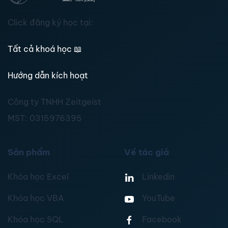
Click đăng ký học tại:
Tất cả khoá học
📖
Hướng dẫn kích hoạt
Công ty TNHH Zeitgeist
MST:
0315976395
Sản phẩm
Về tác giả
Khóa học Excel
Linkedin
Khóa học VBA
YouTube
Khóa học SQL
Facebook