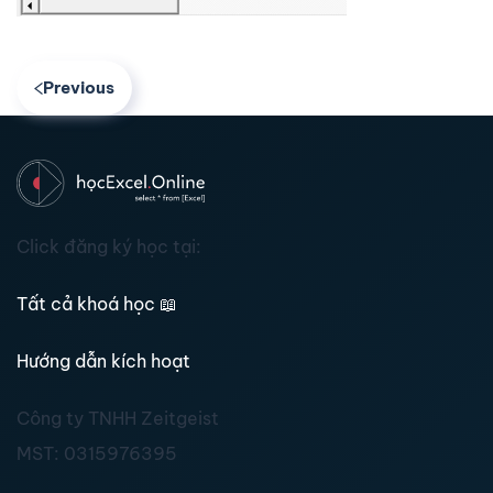
Previous
Click đăng ký học tại:
Tất cả khoá học
📖
Hướng dẫn kích hoạt
Công ty TNHH Zeitgeist
MST:
0315976395