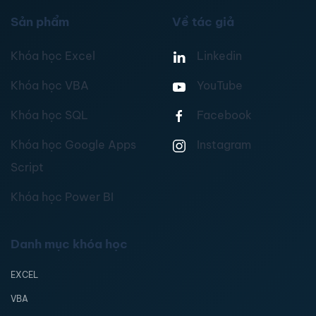
Sản phẩm
Về tác giả
Khóa học Excel
Linkedin
Khóa học VBA
YouTube
Khóa học SQL
Facebook
Khóa học Google Apps
Instagram
Script
Khóa học Power BI
Danh mục khóa học
EXCEL
VBA