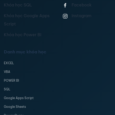
Khóa học SQL
Facebook
Khóa học Google Apps
Instagram
Script
Khóa học Power BI
Danh mục khóa học
EXCEL
VBA
POWER BI
SQL
Google Apps Script
Google Sheets