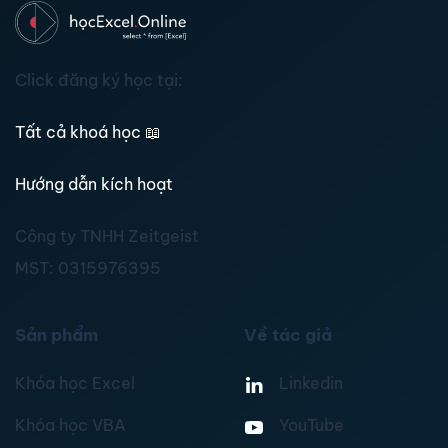
Click đăng ký học tại:
Tất cả khoá học
📖
Hướng dẫn kích hoạt
Công ty TNHH Zeitgeist
MST:
0315976395
Sản phẩm
Về tác giả
Khóa học Excel
Linkedin
Khóa học VBA
YouTube