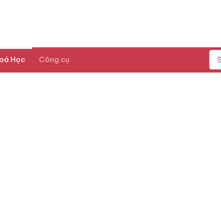
oá Học
Công cụ