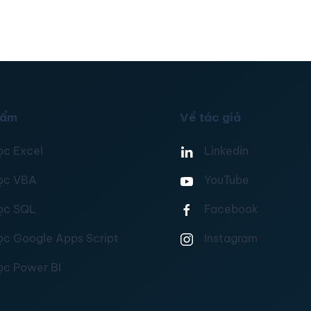
hẩm
Về tác giả
ọc Excel
Linkedin
ọc VBA
YouTube
ọc SQL
Facebook
ọc Google Apps Script
Instagram
ọc Power BI