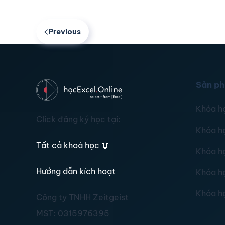
Previous
Sản p
Khóa h
Click đăng ký học tại:
Khóa h
Tất cả khoá học
📖
Khóa h
Hướng dẫn kích hoạt
Khóa h
Khóa h
Công ty TNHH Zeitgeist
MST:
0315976395