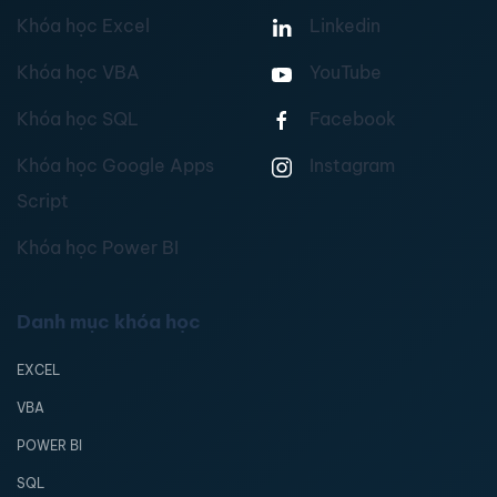
Khóa học Excel
Linkedin
Khóa học VBA
YouTube
Khóa học SQL
Facebook
Khóa học Google Apps
Instagram
Script
Khóa học Power BI
Danh mục khóa học
EXCEL
VBA
POWER BI
SQL