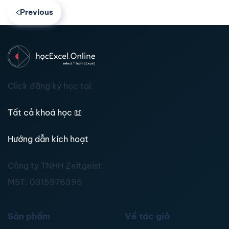
Previous
Click đăng ký học tại:
Tất cả khoá học
📖
Hướng dẫn kích hoạt
Công ty TNHH Zeitgeist
MST:
0315976395
Sản phẩm
Về tác giả