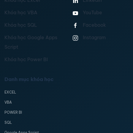
Khóa học Excel
Linkedin
Khóa học VBA
YouTube
Khóa học SQL
Facebook
Khóa học Google Apps
Instagram
Script
Khóa học Power BI
Danh mục khóa học
EXCEL
VBA
POWER BI
SQL
Google Apps Script