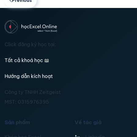
Previous
Click đăng ký học tại:
Tất cả khoá học
📖
Hướng dẫn kích hoạt
Công ty TNHH Zeitgeist
MST:
0315976395
Sản phẩm
Về tác giả