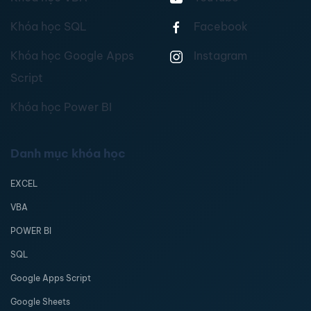
Khóa học SQL
Facebook
Khóa học Google Apps
Instagram
Script
Khóa học Power BI
Danh mục khóa học
EXCEL
VBA
POWER BI
SQL
Google Apps Script
Google Sheets