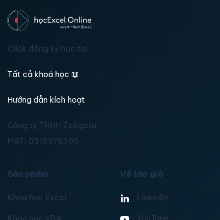
Click đăng ký học tại:
Tất cả khoá học
📖
Hướng dẫn kích hoạt
Công ty TNHH Zeitgeist
MST:
0315976395
Sản phẩm
Về tác giả
Khóa học Excel
Linkedin
Khóa học VBA
YouTube