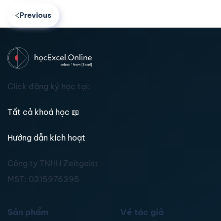
Previous
Click đăng ký học tại:
Tất cả khoá học
📖
Hướng dẫn kích hoạt
Công ty TNHH Zeitgeist
MST:
0315976395
Sản phẩm
Về tác giả