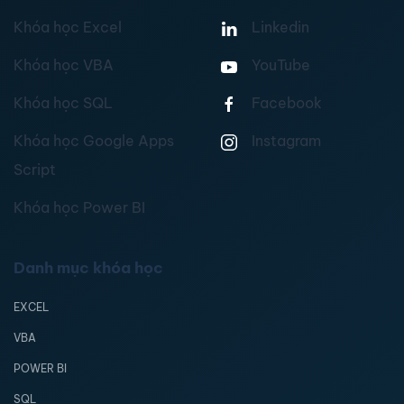
Khóa học Excel
Linkedin
Khóa học VBA
YouTube
Khóa học SQL
Facebook
Khóa học Google Apps
Instagram
Script
Khóa học Power BI
Danh mục khóa học
EXCEL
VBA
POWER BI
SQL