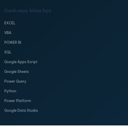
Danh mục khóa học
EXCEL
VBA
POWER BI
SQL
Google Apps Script
Google Sheets
Power Query
Python
Power Platform
Google Data Studio