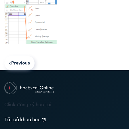
Previous
Click đăng ký học tại:
Tất cả khoá học
📖