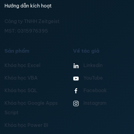
Hướng dẫn kích hoạt
Công ty TNHH Zeitgeist
MST:
0315976395
Sản phẩm
Về tác giả
Khóa học Excel
Linkedin
Khóa học VBA
YouTube
Khóa học SQL
Facebook
Khóa học Google Apps
Instagram
Script
Khóa học Power BI