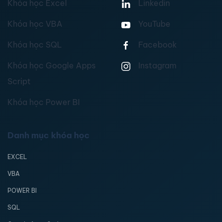
Khóa học Excel
Linkedin
Khóa học VBA
YouTube
Khóa học SQL
Facebook
Khóa học Google Apps
Instagram
Script
Khóa học Power BI
Danh mục khóa học
EXCEL
VBA
POWER BI
SQL