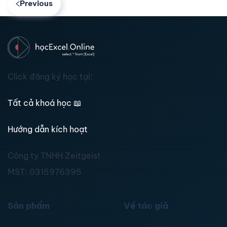
Previous
Click đăng ký học tại:
Tất cả khoá học
📖
Hướng dẫn kích hoạt
Công ty TNHH Zeitgeist
MST:
0315976395
Sản phẩm
Về tác giả