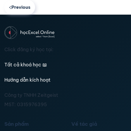
Previous
Click đăng ký học tại:
Tất cả khoá học
📖
Hướng dẫn kích hoạt
Công ty TNHH Zeitgeist
MST:
0315976395
Sản phẩm
Về tác giả