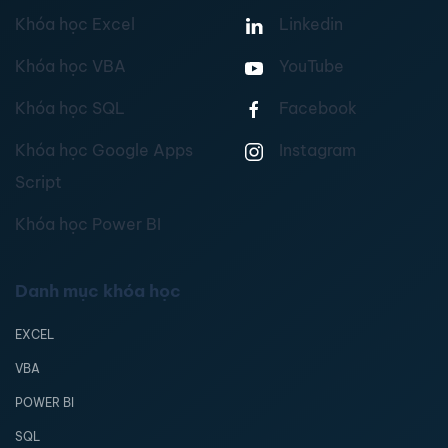
Khóa học Excel
Linkedin
Khóa học VBA
YouTube
Khóa học SQL
Facebook
Khóa học Google Apps
Instagram
Script
Khóa học Power BI
Danh mục khóa học
EXCEL
VBA
POWER BI
SQL