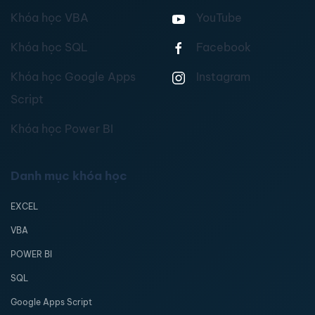
Khóa học VBA
YouTube
Khóa học SQL
Facebook
Khóa học Google Apps
Instagram
Script
Khóa học Power BI
Danh mục khóa học
EXCEL
VBA
POWER BI
SQL
Google Apps Script