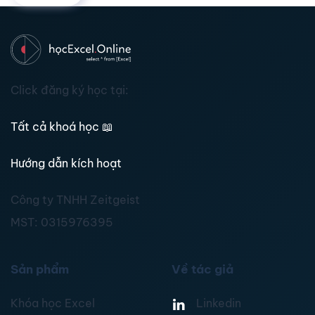
Click đăng ký học tại:
Tất cả khoá học
📖
Hướng dẫn kích hoạt
Công ty TNHH Zeitgeist
MST:
0315976395
Sản phẩm
Về tác giả
Khóa học Excel
Linkedin