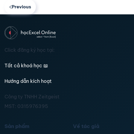
Previous
Click đăng ký học tại:
Tất cả khoá học
📖
Hướng dẫn kích hoạt
Công ty TNHH Zeitgeist
MST:
0315976395
Sản phẩm
Về tác giả