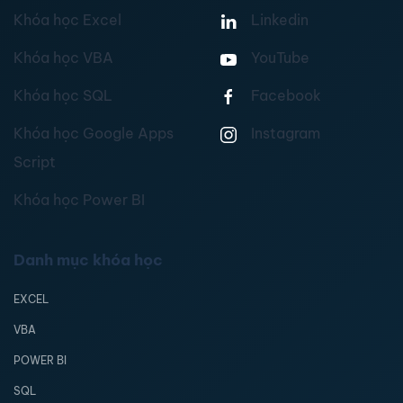
Khóa học Excel
Linkedin
Khóa học VBA
YouTube
Khóa học SQL
Facebook
Khóa học Google Apps
Instagram
Script
Khóa học Power BI
Danh mục khóa học
EXCEL
VBA
POWER BI
SQL