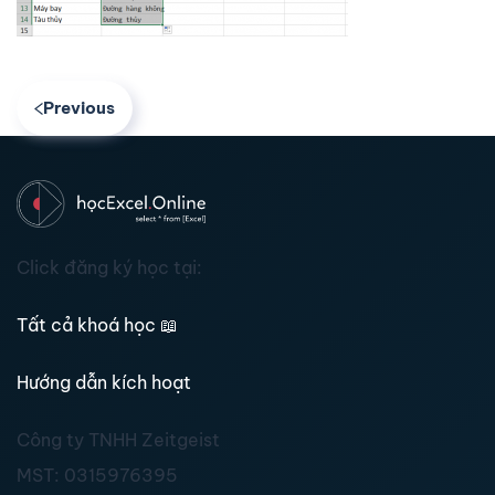
Previous
Click đăng ký học tại:
Tất cả khoá học
📖
Hướng dẫn kích hoạt
Công ty TNHH Zeitgeist
MST:
0315976395