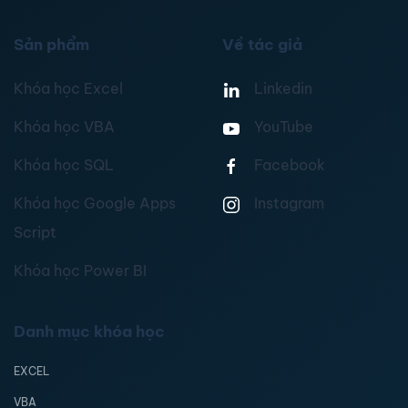
Sản phẩm
Về tác giả
Khóa học Excel
Linkedin
Khóa học VBA
YouTube
Khóa học SQL
Facebook
Khóa học Google Apps
Instagram
Script
Khóa học Power BI
Danh mục khóa học
EXCEL
VBA