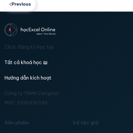
Previous
Click đăng ký học tại:
Tất cả khoá học
📖
Hướng dẫn kích hoạt
Công ty TNHH Zeitgeist
MST:
0315976395
Sản phẩm
Về tác giả