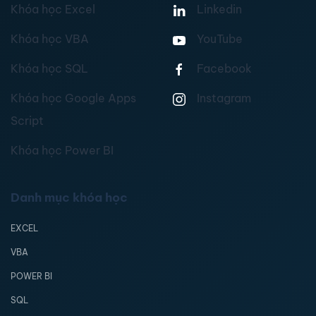
Khóa học Excel
Linkedin
Khóa học VBA
YouTube
Khóa học SQL
Facebook
Khóa học Google Apps
Instagram
Script
Khóa học Power BI
Danh mục khóa học
EXCEL
VBA
POWER BI
SQL