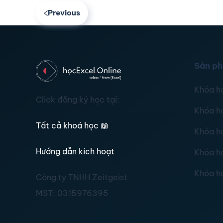
Previous
Sản p
Khóa h
Click đăng ký học tại:
Khóa h
Tất cả khoá học
📖
Khóa h
Hướng dẫn kích hoạt
Khóa h
Khóa h
Công ty TNHH Zeitgeist
MST:
0315976395