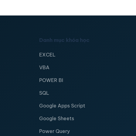
Danh mục khóa học
EXCEL
VBA
POWER BI
SQL
Google Apps Script
Google Sheets
Power Query