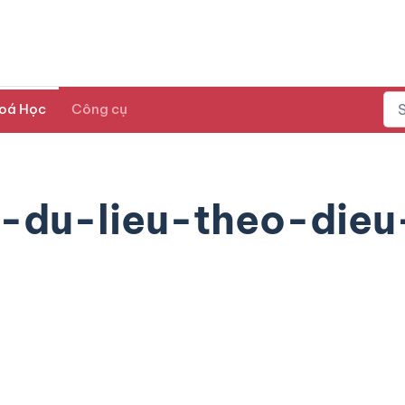
oá Học
Công cụ
-du-lieu-theo-dieu