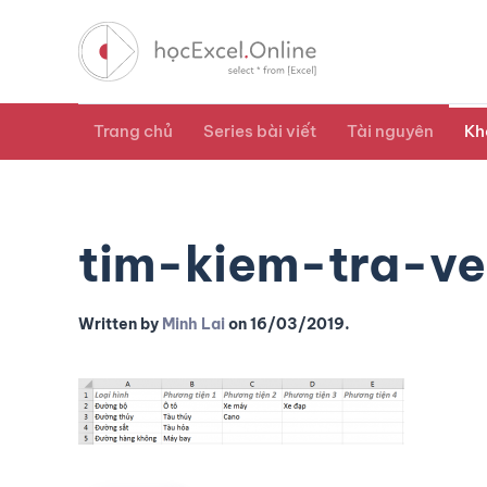
Trang chủ
Series bài viết
Tài nguyên
Kh
tim-kiem-tra-ve
Written by
Minh Lai
on
16/03/2019
.