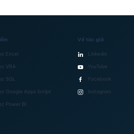
hẩm
Về tác giả
ọc Excel
Linkedin
ọc VBA
YouTube
ọc SQL
Facebook
ọc Google Apps Script
Instagram
ọc Power BI