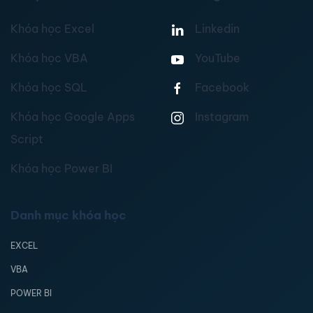
Khóa học Excel
Linkedin
Khóa học VBA
YouTube
Khóa học SQL
Facebook
Khóa học Google Apps
Instagram
Script
Khóa học Power BI
Danh mục khóa học
EXCEL
VBA
POWER BI