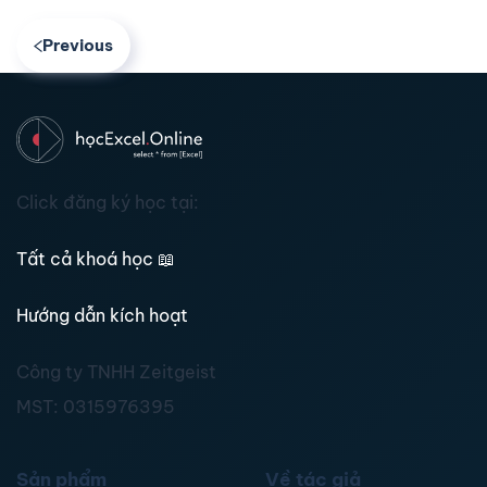
Previous
Click đăng ký học tại:
Tất cả khoá học
📖
Hướng dẫn kích hoạt
Công ty TNHH Zeitgeist
MST:
0315976395
Sản phẩm
Về tác giả