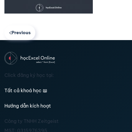
Previous
Click đăng ký học tại:
Tất cả khoá học
📖
Hướng dẫn kích hoạt
Công ty TNHH Zeitgeist
MST:
0315976395