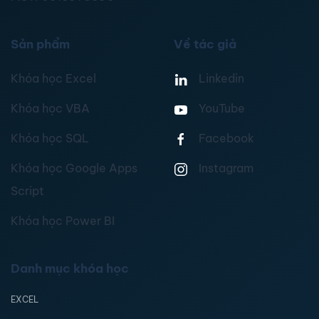
Sản phẩm
Về tác giả
Khóa học Excel
Linkedin
Khóa học VBA
YouTube
Khóa học SQL
Facebook
Khóa học Google Apps
Instagram
Script
Khóa học Power BI
Danh mục khóa học
EXCEL