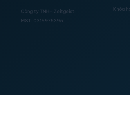
Khóa h
Công ty TNHH Zeitgeist
MST:
0315976395