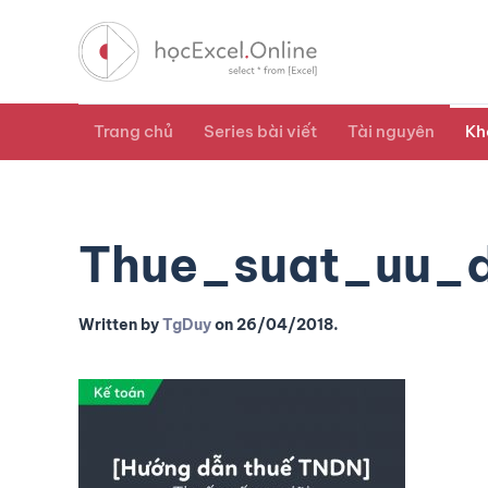
Trang chủ
Series bài viết
Tài nguyên
Kh
Thue_suat_uu_
Written by
TgDuy
on
26/04/2018
.