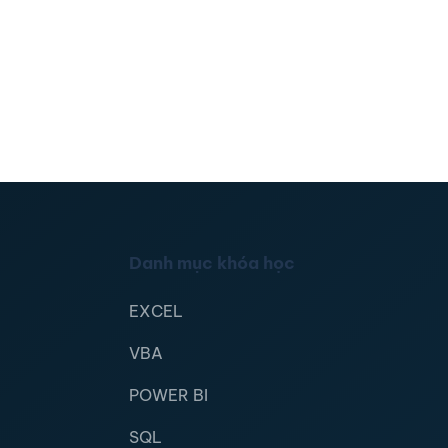
Danh mục khóa học
EXCEL
VBA
POWER BI
SQL