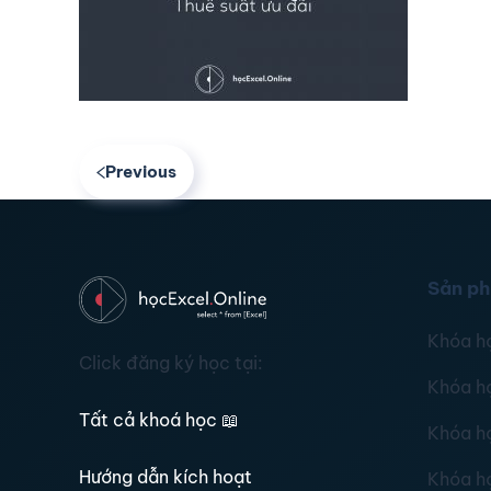
Previous
Sản p
Khóa h
Click đăng ký học tại:
Khóa h
Tất cả khoá học
📖
Khóa h
Hướng dẫn kích hoạt
Khóa h