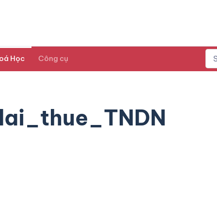
oá Học
Công cụ
dai_thue_TNDN