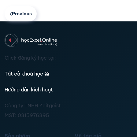
Previous
Click đăng ký học tại:
Tất cả khoá học
📖
Hướng dẫn kích hoạt
Công ty TNHH Zeitgeist
MST:
0315976395
Sản phẩm
Về tác giả