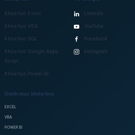
Khóa học Excel
Linkedin
Khóa học VBA
YouTube
Khóa học SQL
Facebook
Khóa học Google Apps
Instagram
Script
Khóa học Power BI
Danh mục khóa học
EXCEL
VBA
POWER BI