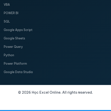
VBA
POWER BI
SQL
Google Apps Script
Google Sheets
Power Query
Python
Power Platform
Google Data Studio
©
2026
Học Excel Online. All rights reserved.