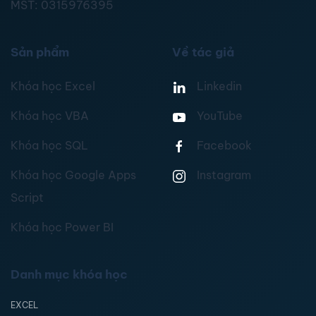
MST:
0315976395
Sản phẩm
Về tác giả
Khóa học Excel
Linkedin
Khóa học VBA
YouTube
Khóa học SQL
Facebook
Khóa học Google Apps
Instagram
Script
Khóa học Power BI
Danh mục khóa học
EXCEL