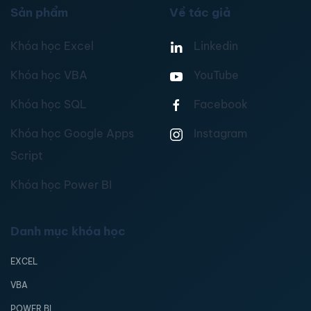
Sản phẩm
Về tác giả
Khóa học Excel
Linkedin
Khóa học VBA
YouTube
Khóa học SQL
Facebook
Khóa học Google Apps
Instagram
Script
Khóa học Power BI
Danh mục khóa học
EXCEL
VBA
POWER BI