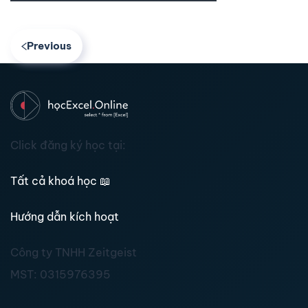
Previous
Click đăng ký học tại:
Tất cả khoá học
📖
Hướng dẫn kích hoạt
Công ty TNHH Zeitgeist
MST:
0315976395