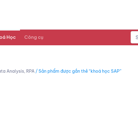
oá Học
Công cụ
ta Analysis, RPA
/ Sản phẩm được gắn thẻ “khoá học SAP”