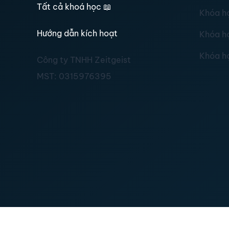
Tất cả khoá học
📖
Khóa h
Hướng dẫn kích hoạt
Khóa h
Khóa h
Công ty TNHH Zeitgeist
MST:
0315976395