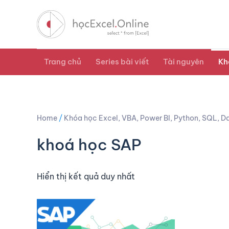
Trang chủ
Series bài viết
Tài nguyên
Kh
Home
/
Khóa học Excel, VBA, Power BI, Python, SQL, Da
khoá học SAP
Hiển thị kết quả duy nhất