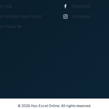
ọc SQL
Facebook
ọc Google Apps Script
Instagram
ọc Power BI
©
2026
Học Excel Online. All rights reserved.