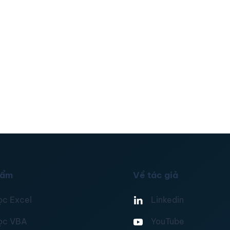
hẩm
Về tác giả
ọc Excel
Linkedin
ọc VBA
YouTube