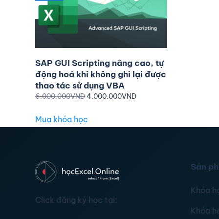
SAP GUI Scripting nâng cao, tự
động hoá khi không ghi lại được
thao tác sử dụng VBA
6.000.000
VND
4.000.000
VND
Mua khóa học
Sản p
Khóa h
Click đăng ký học tại:
Khóa h