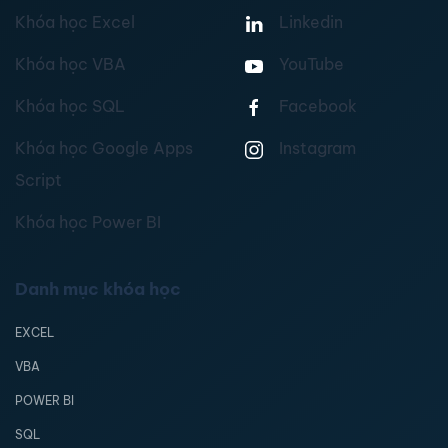
Khóa học Excel
Linkedin
Khóa học VBA
YouTube
Khóa học SQL
Facebook
Khóa học Google Apps
Instagram
Script
Khóa học Power BI
Danh mục khóa học
EXCEL
VBA
POWER BI
SQL