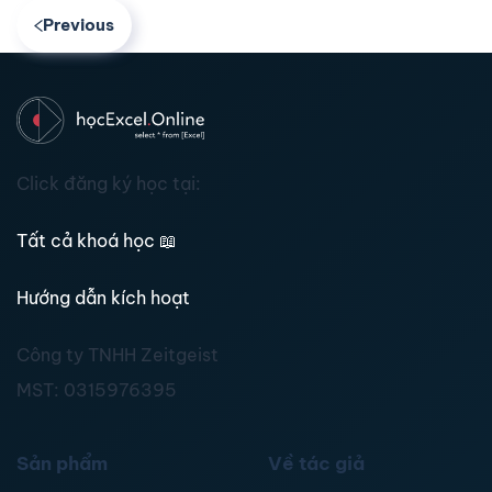
Previous
Click đăng ký học tại:
Tất cả khoá học
📖
Hướng dẫn kích hoạt
Công ty TNHH Zeitgeist
MST:
0315976395
Sản phẩm
Về tác giả