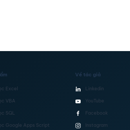
hẩm
Về tác giả
ọc Excel
Linkedin
ọc VBA
YouTube
ọc SQL
Facebook
ọc Google Apps Script
Instagram