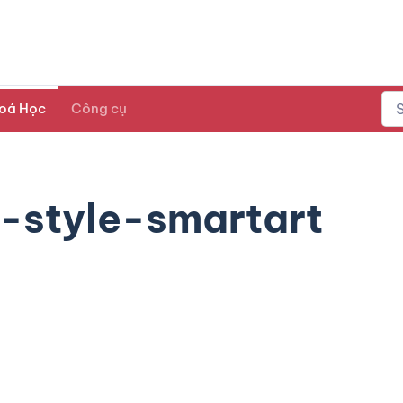
oá Học
Công cụ
-style-smartart