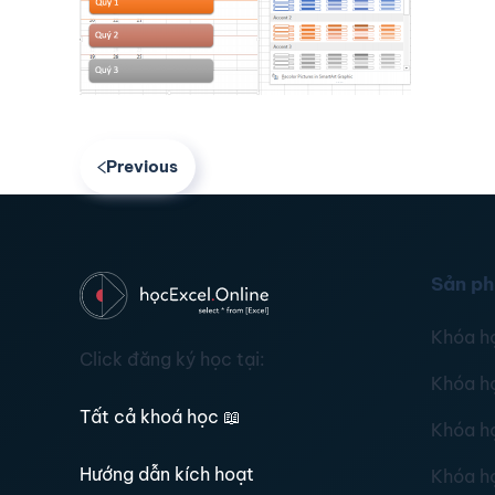
Previous
Sản p
Khóa h
Click đăng ký học tại:
Khóa h
Tất cả khoá học
📖
Khóa h
Hướng dẫn kích hoạt
Khóa h