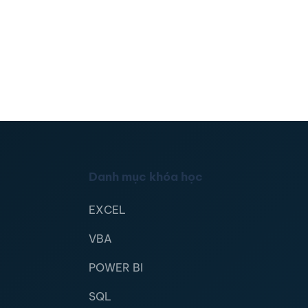
Danh mục khóa học
EXCEL
VBA
POWER BI
SQL