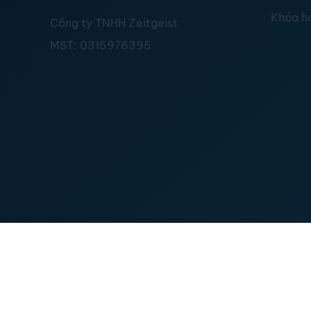
Khóa h
Công ty TNHH Zeitgeist
MST:
0315976395