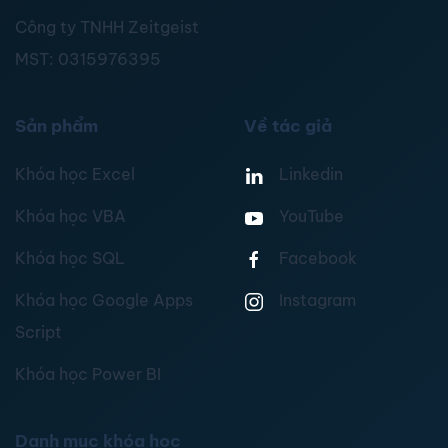
Công ty TNHH Zeitgeist
MST:
0315976395
Sản phẩm
Về tác giả
Khóa học Excel
Linkedin
Khóa học VBA
YouTube
Khóa học SQL
Facebook
Khóa học Google Apps
Instagram
Script
Khóa học Power BI
Danh mục khóa học