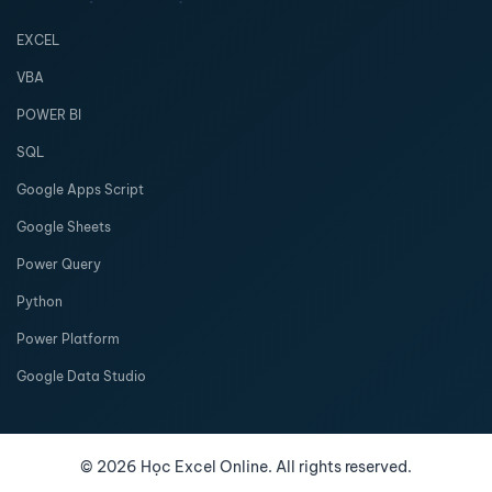
EXCEL
VBA
POWER BI
SQL
Google Apps Script
Google Sheets
Power Query
Python
Power Platform
Google Data Studio
©
2026
Học Excel Online. All rights reserved.