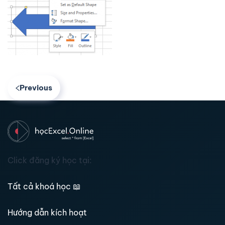
Previous
Click đăng ký học tại:
Tất cả khoá học
📖
Hướng dẫn kích hoạt