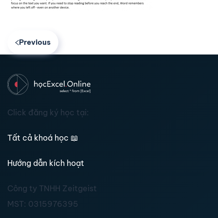
Previous
Click đăng ký học tại:
Tất cả khoá học
📖
Hướng dẫn kích hoạt
Công ty TNHH Zeitgeist
MST:
0315976395