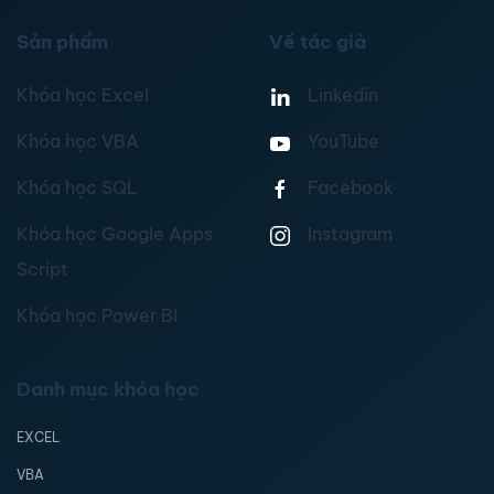
Sản phẩm
Về tác giả
Khóa học Excel
Linkedin
Khóa học VBA
YouTube
Khóa học SQL
Facebook
Khóa học Google Apps
Instagram
Script
Khóa học Power BI
Danh mục khóa học
EXCEL
VBA