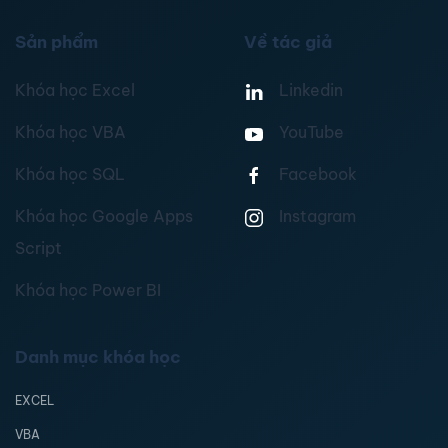
Sản phẩm
Về tác giả
Khóa học Excel
Linkedin
Khóa học VBA
YouTube
Khóa học SQL
Facebook
Khóa học Google Apps
Instagram
Script
Khóa học Power BI
Danh mục khóa học
EXCEL
VBA