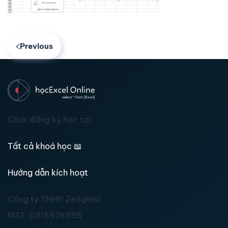
Previous
Click đăng ký học tại:
Tất cả khoá học
📖
Hướng dẫn kích hoạt
Công ty TNHH Zeitgeist
MST:
0315976395