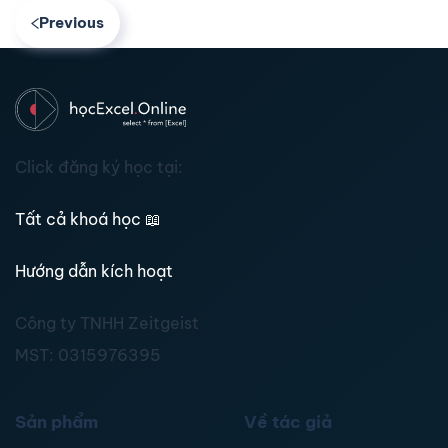
Previous
Click đăng ký học tại:
Tất cả khoá học
📖
Hướng dẫn kích hoạt
Công ty TNHH Zeitgeist
MST:
0315976395
Sản phẩm
Về tác giả