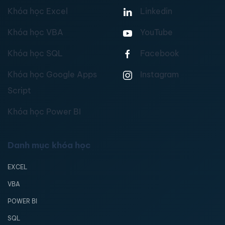
Khóa học Excel
Linkedin
Khóa học VBA
YouTube
Khóa học SQL
Facebook
Khóa học Google Apps
Instagram
Script
Khóa học Power BI
Danh mục khóa học
EXCEL
VBA
POWER BI
SQL