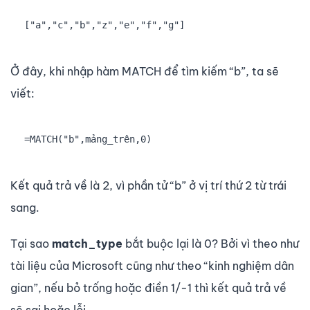
["a","c","b","z","e","f","g"]
Ở đây, khi nhập hàm MATCH để tìm kiếm “b”, ta sẽ
viết:
=MATCH("b",mảng_trên,0)
Kết quả trả về là 2, vì phần tử “b” ở vị trí thứ 2 từ trái
sang.
Tại sao
match_type
bắt buộc lại là 0? Bởi vì theo như
tài liệu của Microsoft cũng như theo “kinh nghiệm dân
gian”, nếu bỏ trống hoặc điền 1/-1 thì kết quả trả về