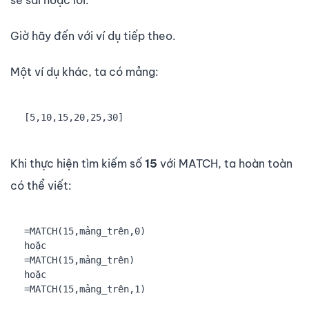
sẽ sai hoặc lỗi.
Giờ hãy đến với ví dụ tiếp theo.
Một ví dụ khác, ta có mảng:
[5,10,15,20,25,30]
Khi thực hiện tìm kiếm số
15
với MATCH, ta hoàn toàn
có thể viết:
=MATCH(15,mảng_trên,0)

hoặc

=MATCH(15,mảng_trên)

hoặc

=MATCH(15,mảng_trên,1)