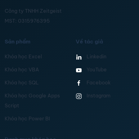
Công ty TNHH Zeitgeist
MST:
0315976395
Sản phẩm
Về tác giả
Khóa học Excel
Linkedin
Khóa học VBA
YouTube
Khóa học SQL
Facebook
Khóa học Google Apps
Instagram
Script
Khóa học Power BI