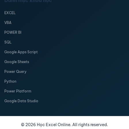
Danh mục khóa học
EXCEL
VBA
POWER BI
SQL
Google Apps Script
Google Sheets
Power Query
Python
Power Platform
Google Data Studio
©
2026
Học Excel Online. All rights reserved.