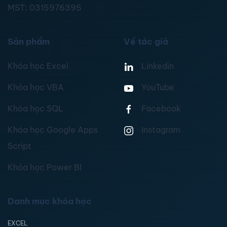
MST:
0315976395
Sản phẩm
Về tác giả
Khóa học Excel
Linkedin
Khóa học VBA
YouTube
Khóa học SQL
Facebook
Khóa học Google Apps
Instagram
Script
Khóa học Power BI
Danh mục khóa học
EXCEL