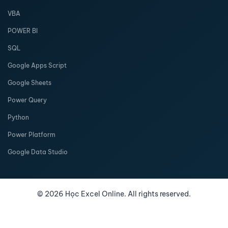
VBA
POWER BI
SQL
Google Apps Script
Google Sheets
Power Query
Python
Power Platform
Google Data Studio
©
2026
Học Excel Online. All rights reserved.