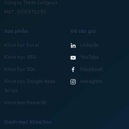
Công ty TNHH Zeitgeist
MST:
0315976395
Sản phẩm
Về tác giả
Khóa học Excel
Linkedin
Khóa học VBA
YouTube
Khóa học SQL
Facebook
Khóa học Google Apps
Instagram
Script
Khóa học Power BI
Danh mục khóa học