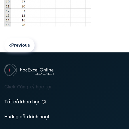
Previous
Click đăng ký học tại:
Tất cả khoá học
📖
Hướng dẫn kích hoạt