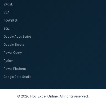
EXCEL
VBA
POWER BI
SQL
Google Apps Script
Google Sheets
Power Query
Python
Power Platform
Google Data Studio
©
2026
Học Excel Online. All rights reserved.