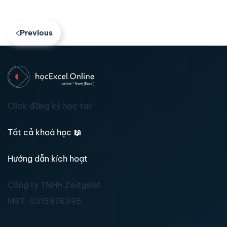
Previous
Click đăng ký học tại:
Tất cả khoá học
📖
Hướng dẫn kích hoạt
Công ty TNHH Zeitgeist
MST:
0315976395