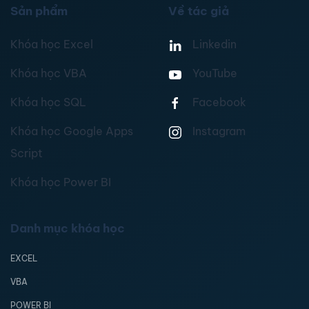
Sản phẩm
Về tác giả
Khóa học Excel
Linkedin
Khóa học VBA
YouTube
Khóa học SQL
Facebook
Khóa học Google Apps
Instagram
Script
Khóa học Power BI
Danh mục khóa học
EXCEL
VBA
POWER BI