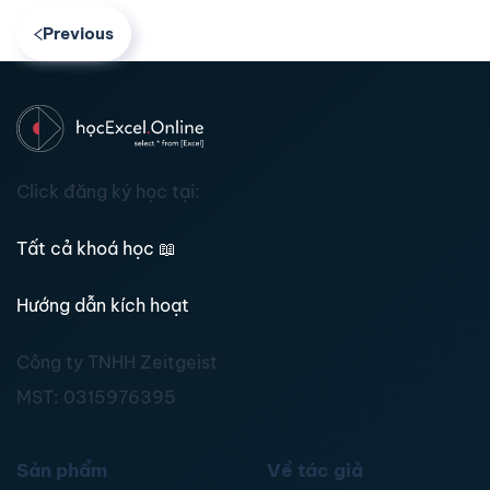
Previous
Click đăng ký học tại:
Tất cả khoá học
📖
Hướng dẫn kích hoạt
Công ty TNHH Zeitgeist
MST:
0315976395
Sản phẩm
Về tác giả