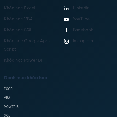
Khóa học Excel
Linkedin
Khóa học VBA
YouTube
Khóa học SQL
Facebook
Khóa học Google Apps
Instagram
Script
Khóa học Power BI
Danh mục khóa học
EXCEL
VBA
POWER BI
SQL