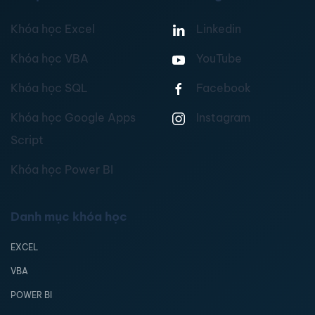
Khóa học Excel
Linkedin
Khóa học VBA
YouTube
Khóa học SQL
Facebook
Khóa học Google Apps
Instagram
Script
Khóa học Power BI
Danh mục khóa học
EXCEL
VBA
POWER BI