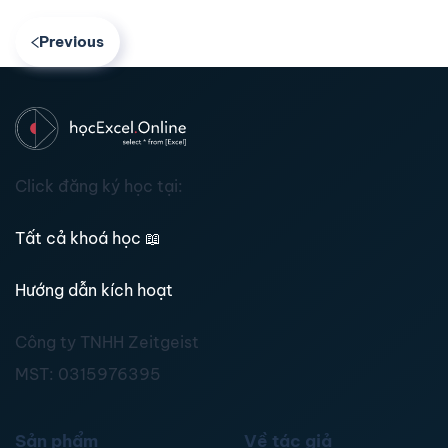
Previous
Click đăng ký học tại:
Tất cả khoá học
📖
Hướng dẫn kích hoạt
Công ty TNHH Zeitgeist
MST:
0315976395
Sản phẩm
Về tác giả