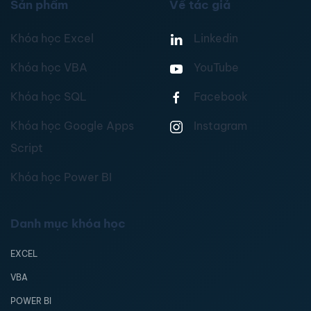
Sản phẩm
Về tác giả
Khóa học Excel
Linkedin
Khóa học VBA
YouTube
Khóa học SQL
Facebook
Khóa học Google Apps
Instagram
Script
Khóa học Power BI
Danh mục khóa học
EXCEL
VBA
POWER BI