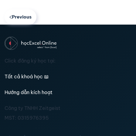
Previous
Click đăng ký học tại:
Tất cả khoá học
📖
Hướng dẫn kích hoạt
Công ty TNHH Zeitgeist
MST:
0315976395