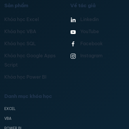
Sản phẩm
Về tác giả
Khóa học Excel
Linkedin
Khóa học VBA
YouTube
Khóa học SQL
Facebook
Khóa học Google Apps
Instagram
Script
Khóa học Power BI
Danh mục khóa học
EXCEL
VBA
POWER BI