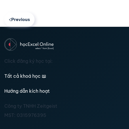
Previous
Click đăng ký học tại:
Tất cả khoá học
📖
Hướng dẫn kích hoạt
Công ty TNHH Zeitgeist
MST:
0315976395