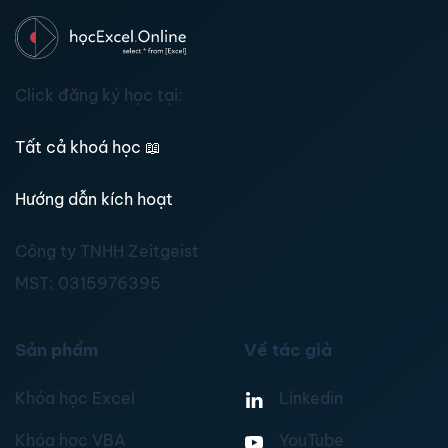
Click đăng ký học tại:
Tất cả khoá học
📖
Hướng dẫn kích hoạt
Công ty TNHH Zeitgeist
MST:
0315976395
Sản phẩm
Về tác giả
Khóa học Excel
Linkedin
Khóa học VBA
YouTube