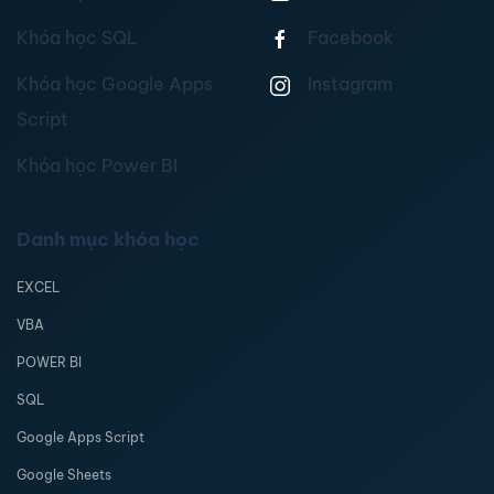
Khóa học SQL
Facebook
Khóa học Google Apps
Instagram
Script
Khóa học Power BI
Danh mục khóa học
EXCEL
VBA
POWER BI
SQL
Google Apps Script
Google Sheets