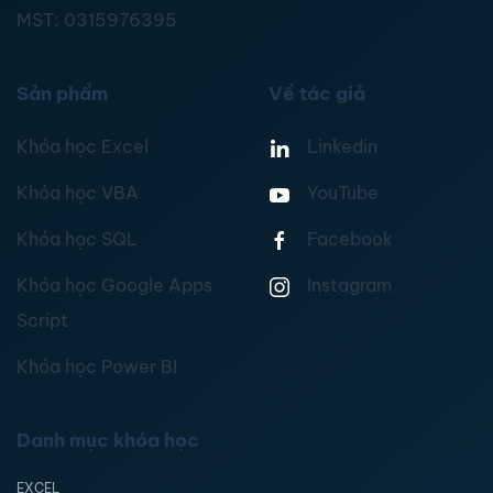
MST:
0315976395
Sản phẩm
Về tác giả
Khóa học Excel
Linkedin
Khóa học VBA
YouTube
Khóa học SQL
Facebook
Khóa học Google Apps
Instagram
Script
Khóa học Power BI
Danh mục khóa học
EXCEL