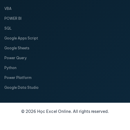
VBA
POWER BI
SQL
Google Apps Script
Google Sheets
Power Query
Python
Power Platform
Google Data Studio
©
2026
Học Excel Online. All rights reserved.