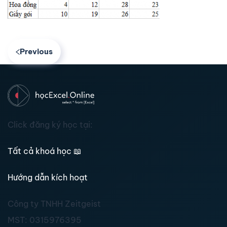
Previous
Click đăng ký học tại:
Tất cả khoá học
📖
Hướng dẫn kích hoạt
Công ty TNHH Zeitgeist
MST:
0315976395