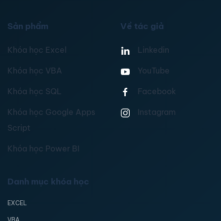
Sản phẩm
Về tác giả
Khóa học Excel
Linkedin
Khóa học VBA
YouTube
Khóa học SQL
Facebook
Khóa học Google Apps
Instagram
Script
Khóa học Power BI
Danh mục khóa học
EXCEL
VBA