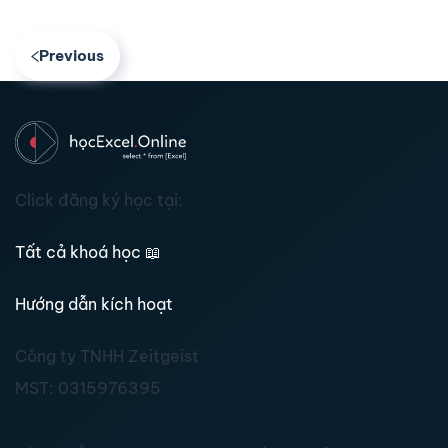
Previous
Click đăng ký học tại:
Tất cả khoá học
📖
Hướng dẫn kích hoạt
Công ty TNHH Zeitgeist
MST:
0315976395