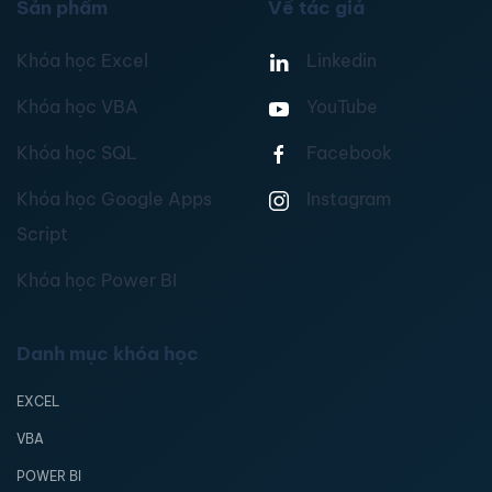
Sản phẩm
Về tác giả
Khóa học Excel
Linkedin
Khóa học VBA
YouTube
Khóa học SQL
Facebook
Khóa học Google Apps
Instagram
Script
Khóa học Power BI
Danh mục khóa học
EXCEL
VBA
POWER BI