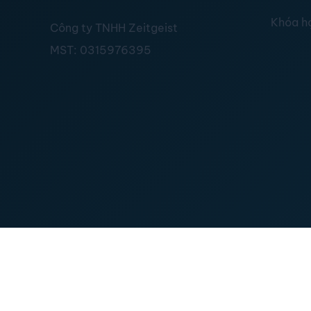
Khóa h
Công ty TNHH Zeitgeist
MST:
0315976395