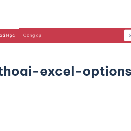
oá Học
Công cụ
hoai-excel-option