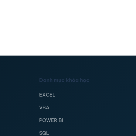
Danh mục khóa học
EXCEL
VBA
POWER BI
SQL