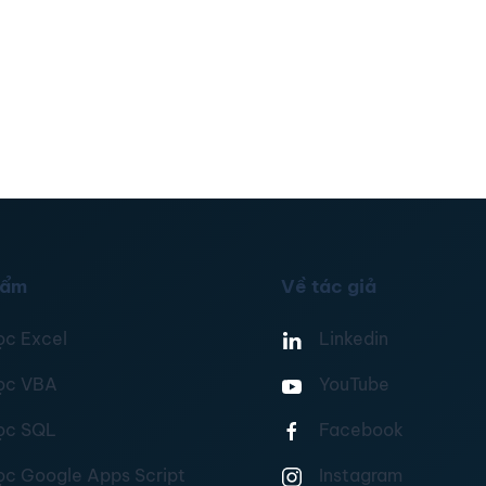
hẩm
Về tác giả
ọc Excel
Linkedin
ọc VBA
YouTube
ọc SQL
Facebook
ọc Google Apps Script
Instagram