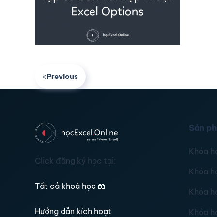
Previous
Sản p
Khóa h
Click đăng ký học tại:
Khóa h
Tất cả khoá học
📖
Khóa h
Hướng dẫn kích hoạt
Khóa h