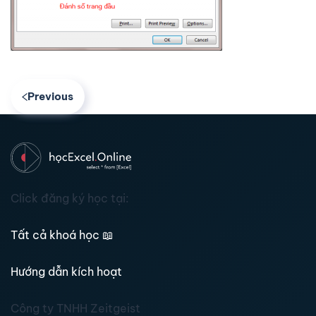
Previous
Click đăng ký học tại:
Tất cả khoá học
📖
Hướng dẫn kích hoạt
Công ty TNHH Zeitgeist