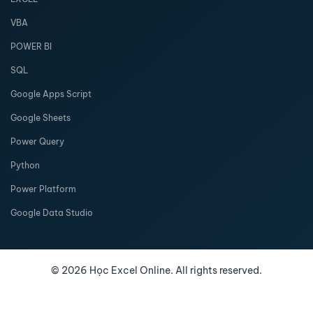
VBA
POWER BI
SQL
Google Apps Script
Google Sheets
Power Query
Python
Power Platform
Google Data Studio
©
2026
Học Excel Online. All rights reserved.