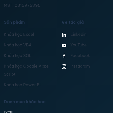
MST:
0315976395
Sản phẩm
Về tác giả
Khóa học Excel
Linkedin
Khóa học VBA
YouTube
Khóa học SQL
Facebook
Khóa học Google Apps
Instagram
Script
Khóa học Power BI
Danh mục khóa học
EXCEL