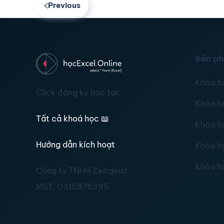
Previous
Sản p
Khóa h
Click đăng ký học tại:
Khóa h
Tất cả khoá học
📖
Khóa h
Hướng dẫn kích hoạt
Khóa h
Khóa h
Công ty TNHH Zeitgeist
MST:
0315976395