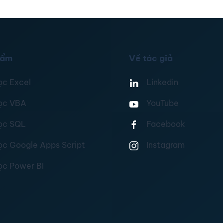
hẩm
Về tác giả
ọc Excel
Linkedin
ọc VBA
YouTube
ọc SQL
Facebook
ọc Google Apps Script
Instagram
ọc Power BI