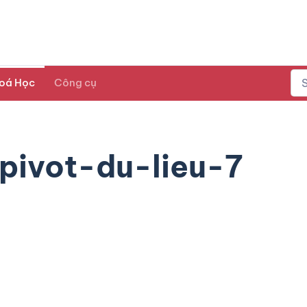
oá Học
Công cụ
pivot-du-lieu-7