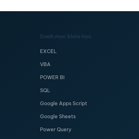
Danh mục khóa học
EXCEL
VBA
POWER BI
SQL
Google Apps Script
Google Sheets
Power Query