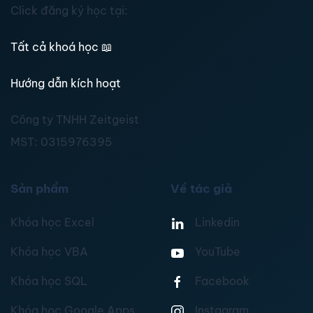
Click đăng ký học tại:
Tất cả khoá học
📖
Hướng dẫn kích hoạt
Công ty TNHH Zeitgeist
MST:
0315976395
Sản phẩm
Về tác giả
Khóa học Excel
Linkedin
Khóa học VBA
YouTube
Khóa học SQL
Facebook
Khóa học Google Apps
Instagram