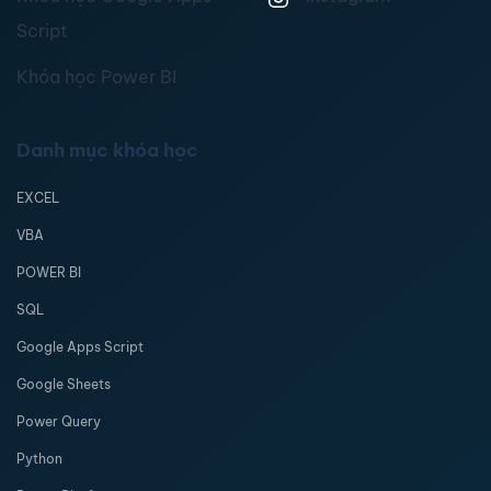
Script
Khóa học Power BI
Danh mục khóa học
EXCEL
VBA
POWER BI
SQL
Google Apps Script
Google Sheets
Power Query
Python