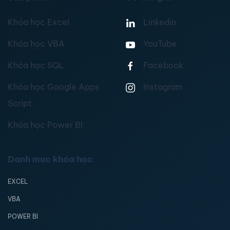
Khóa học Excel
Linkedin
Khóa học VBA
YouTube
Khóa học SQL
Facebook
Khóa học Google Apps
Instagram
Script
Khóa học Power BI
Danh mục khóa học
EXCEL
VBA
POWER BI