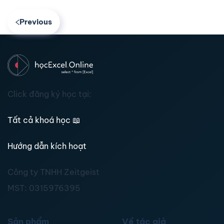
Previous
Click đăng ký học tại:
Tất cả khoá học
📖
Hướng dẫn kích hoạt
Công ty TNHH Zeitgeist
MST:
0315976395
Sản phẩm
Về tác giả