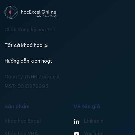
Click đăng ký học tại:
Tất cả khoá học
📖
Hướng dẫn kích hoạt
Công ty TNHH Zeitgeist
MST:
0315976395
Sản phẩm
Về tác giả
Khóa học Excel
Linkedin
Khóa học VBA
YouTube