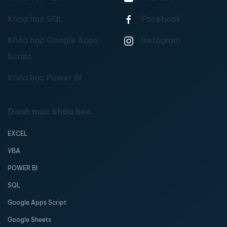
Khóa học SQL
Facebook
Khóa học Google Apps
Instagram
Script
Khóa học Power BI
Danh mục khóa học
EXCEL
VBA
POWER BI
SQL
Google Apps Script
Google Sheets