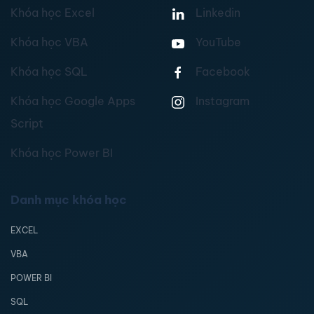
Khóa học Excel
Linkedin
Khóa học VBA
YouTube
Khóa học SQL
Facebook
Khóa học Google Apps
Instagram
Script
Khóa học Power BI
Danh mục khóa học
EXCEL
VBA
POWER BI
SQL