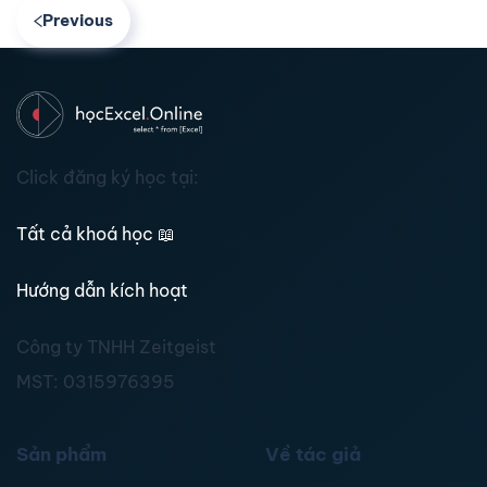
Previous
Click đăng ký học tại:
Tất cả khoá học
📖
Hướng dẫn kích hoạt
Công ty TNHH Zeitgeist
MST:
0315976395
Sản phẩm
Về tác giả