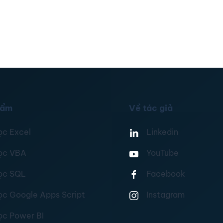
hẩm
Về tác giả
ọc Excel
Linkedin
ọc VBA
YouTube
ọc SQL
Facebook
ọc Google Apps Script
Instagram
ọc Power BI