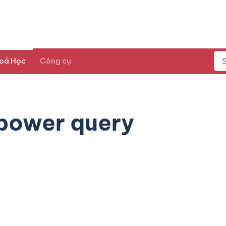
oá Học
Công cụ
 power query