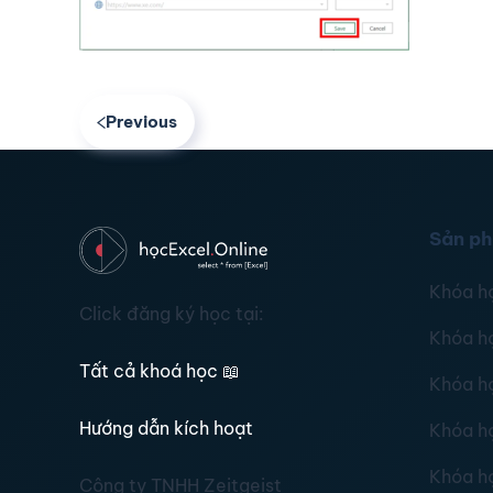
Previous
Sản p
Khóa h
Click đăng ký học tại:
Khóa h
Tất cả khoá học
📖
Khóa h
Hướng dẫn kích hoạt
Khóa h
Khóa h
Công ty TNHH Zeitgeist